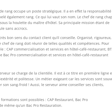
 de rang occupe un poste stratégique. Il a en effet la responsabilité
ppelé également rang. Ce qui lui vaut son nom. Le chef de rang cha
 sous la houlette du maître d’hôtel. Sa principale mission étant de
ule sans accrocs.
ès bon sens du contact client qu’il conseille. Organisé, rigoureux,
e chef de rang doit réunir de telles qualités et compétences. Pour
le : CAP commercialisation et services en hôtel-café-restaurant, B
e Bac Pro commercialisation et services en hôtel-café-restaurant
serveur se charge de la clientèle. Il est à ce titre en première ligne e
 dextérité et politesse. Un métier exigeant car les services sont souv
son sang-froid ! Aussi, le serveur aime conseiller ses clients,
 formations sont possibles : CAP Restaurant, Bac Pro
 de même qu’un Bac Pro Restauration.