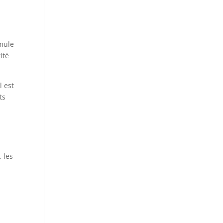
rmule
ité
l est
ts
, les