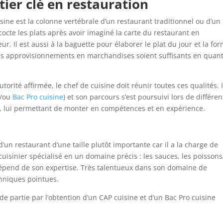
tier clé en restauration
isine est la colonne vertébrale d’un restaurant traditionnel ou d’un
cocte les plats après avoir imaginé la carte du restaurant en
ur. Il est aussi à la baguette pour élaborer le plat du jour et la fo
es approvisionnements en marchandises soient suffisants en quant
utorité affirmée, le chef de cuisine doit réunir toutes ces qualités. I
t/ou
Bac Pro cuisine
) et son parcours s’est poursuivi lors de différen
, lui permettant de monter en compétences et en expérience.
d’un restaurant d’une taille plutôt importante car il a la charge de
 cuisinier spécialisé en un domaine précis : les sauces, les poissons
dépend de son expertise. Très talentueux dans son domaine de
chniques pointues.
 de partie par l’obtention d’un CAP cuisine et d’un Bac Pro cuisine